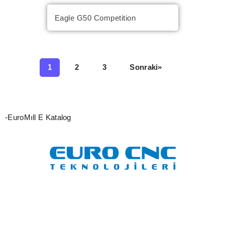
Eagle G50 Competition
1
2
3
Sonraki»
-EuroMıll E Katalog