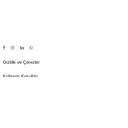
Gizlilik ve Çerezler
Kullanım Koşulları
Hakkımızda
İletişim
© 2023 – Tüm Hakları Saklıdır!