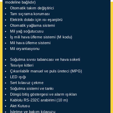
modeline bağlıdır)
Otomatik takım değiştirici
Tam sıçrama koruması
Elektrik dolabı için ısı eşanjörü
Otomatik yağlama sistemi
Mil yağ soğutucusu
İş mili hava üfleme sistemi (M kodu)
Mil hava üfleme sistemi
Mil oryantasyonu
Soğutma sıvısı tabancası ve hava soketi
Tesviye kitleri
Çıkarılabilir manuel ve puls üreteci (MPG)
LED ışığı
Sert kılavuz çekme
Soğutma sistemi ve tankı
Döngü bitiş göstergesi ve alarm ışıkları
Kablolu RS-232C arabirimi (10 m)
Alet Kutusu
İşletme ve bakım kılavuzu